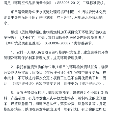
满足《环境空气品质衡量准则》（GB3095-2012）二级标准要求。
项目运营期除尘废水沉淀处理后循环利用，生活垃圾污水化粪
池集中处理后用于附近耕地施肥，均不外排，对地表水环境影响
小。
根据《恩施州纱帽山生物质燃料加工项目竣工环境保护验收监
测报告》（JZH检字）可知，项目周边最近居民处声环境质量满足
《声环境品质衡量准则》（GB3096-2008）1类标准要求。
1、安排一人兼职负责项目运行期的环境管理，建立完善的环境
管理及环境保护档案管理制度，提高环境管理质量。
2、委托有监测资质的单位承担项目的环境检验测试任务，确保
污染物达标排放；该项目《排污许可证》省厅审核申请变更后、在
审批中，不可以进行再次变更；项目工艺已不会再使用烘干炉，因
此，《排污许可证》再次申请变更时，即变更为《排污登记证》。
3、设置严禁烟火标识，编制应急预案。建筑设计企业应针对原
料、产品易燃，有几率发生火灾事故危害特点，编制相应的应预预
案，设置应急部门，组建应急队伍，落实经费、应急装备等，并定
期组织演练，以便在突发事故出现时，能有计划、有步骤的立即处