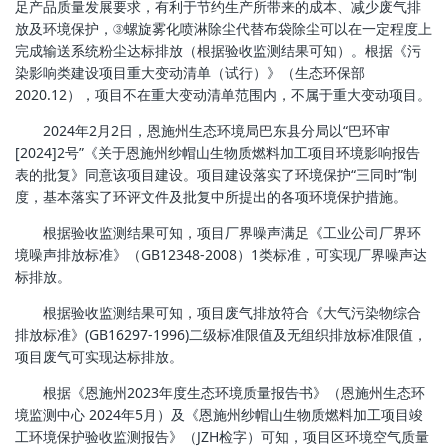
足产品质量发展要求，有利于节约生产所带来的成本、减少废气排
放及环境保护，③螺旋雾化喷淋除尘代替布袋除尘可以在一定程度上
完成输送系统粉尘达标排放（根据验收监测结果可知）。根据《污
染影响类建设项目重大变动清单（试行）》（生态环保部
2020.12），项目不在重大变动清单范围内，不属于重大变动项目。
2024年2月2日，恩施州生态环境局巴东县分局以“巴环审
[2024]2号”《关于恩施州纱帽山生物质燃料加工项目环境影响报告
表的批复》同意该项目建设。项目建设落实了环境保护“三同时”制
度，基本落实了环评文件及批复中所提出的各项环境保护措施。
根据验收监测结果可知，项目厂界噪声满足《工业公司厂界环
境噪声排放标准》（GB12348-2008）1类标准，可实现厂界噪声达
标排放。
根据验收监测结果可知，项目废气排放符合《大气污染物综合
排放标准》(GB16297-1996)二级标准限值及无组织排放标准限值，
项目废气可实现达标排放。
根据《恩施州2023年度生态环境质量报告书》（恩施州生态环
境监测中心 2024年5月）及《恩施州纱帽山生物质燃料加工项目竣
工环境保护验收监测报告》（JZH检字）可知，项目区环境空气质量