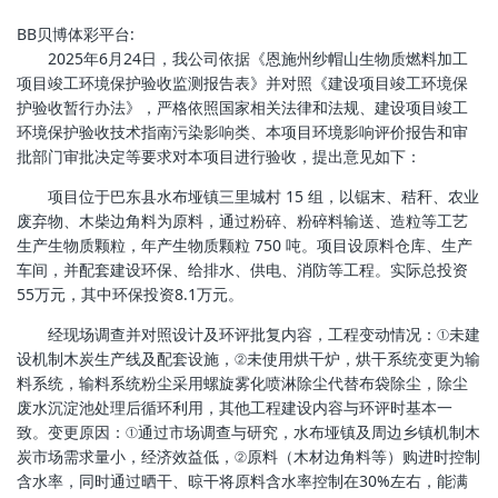
BB贝博体彩平台:
2025年6月24日，我公司依据《恩施州纱帽山生物质燃料加工
项目竣工环境保护验收监测报告表》并对照《建设项目竣工环境保
护验收暂行办法》，严格依照国家相关法律和法规、建设项目竣工
环境保护验收技术指南污染影响类、本项目环境影响评价报告和审
批部门审批决定等要求对本项目进行验收，提出意见如下：
项目位于巴东县水布垭镇三里城村 15 组，以锯末、秸秆、农业
废弃物、木柴边角料为原料，通过粉碎、粉碎料输送、造粒等工艺
生产生物质颗粒，年产生物质颗粒 750 吨。项目设原料仓库、生产
车间，并配套建设环保、给排水、供电、消防等工程。实际总投资
55万元，其中环保投资8.1万元。
经现场调查并对照设计及环评批复内容，工程变动情况：①未建
设机制木炭生产线及配套设施，②未使用烘干炉，烘干系统变更为输
料系统，输料系统粉尘采用螺旋雾化喷淋除尘代替布袋除尘，除尘
废水沉淀池处理后循环利用，其他工程建设内容与环评时基本一
致。变更原因：①通过市场调查与研究，水布垭镇及周边乡镇机制木
炭市场需求量小，经济效益低，②原料（木材边角料等）购进时控制
含水率，同时通过晒干、晾干将原料含水率控制在30%左右，能满