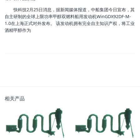
快科技2月25日消息，据新闻媒体报道，中船集团今日宣布，其
自主研制的全球上限功率甲醇双燃料船用发动机WinGDX92DF-M-
1.0在上海正式对外发布。 该发动机拥有完全自主知识产权，将工业
酒精甲醇作为
相关产品