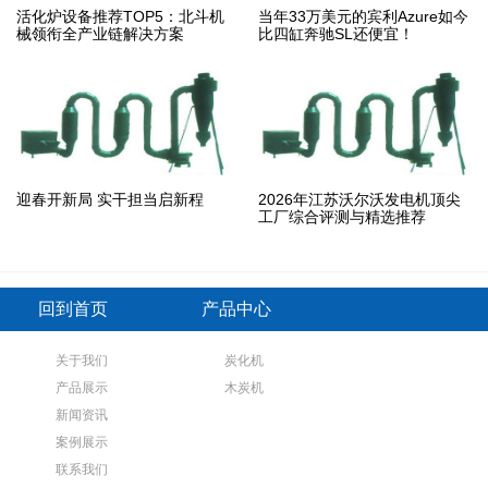
活化炉设备推荐TOP5：北斗机
当年33万美元的宾利Azure如今
械领衔全产业链解决方案
比四缸奔驰SL还便宜！
迎春开新局 实干担当启新程
2026年江苏沃尔沃发电机顶尖
工厂综合评测与精选推荐
回到首页
产品中心
关于我们
炭化机
产品展示
木炭机
新闻资讯
案例展示
联系我们