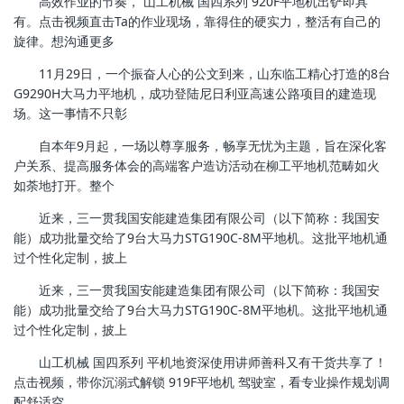
高效作业的节奏， 山工机械 国四系列 920F平地机出铲即具
有。点击视频直击Ta的作业现场，靠得住的硬实力，整活有自己的
旋律。想沟通更多
11月29日，一个振奋人心的公文到来，山东临工精心打造的8台
G9290H大马力平地机，成功登陆尼日利亚高速公路项目的建造现
场。这一事情不只彰
自本年9月起，一场以尊享服务，畅享无忧为主题，旨在深化客
户关系、提高服务体会的高端客户造访活动在柳工平地机范畴如火
如荼地打开。整个
近来，三一贯我国安能建造集团有限公司（以下简称：我国安
能）成功批量交给了9台大马力STG190C-8M平地机。这批平地机通
过个性化定制，披上
近来，三一贯我国安能建造集团有限公司（以下简称：我国安
能）成功批量交给了9台大马力STG190C-8M平地机。这批平地机通
过个性化定制，披上
山工机械 国四系列 平机地资深使用讲师善科又有干货共享了！
点击视频，带你沉溺式解锁 919F平地机 驾驶室，看专业操作规划调
配舒适空