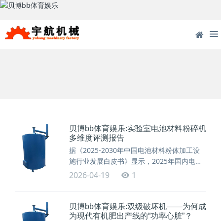
在线客服
1109799849
15617722088
贝博bb体育娱乐:实验室电池材料粉碎机
多维度评测报告
据《2025-2030年中国电池材料粉体加工设
施行业发展白皮书》显示，2025年国内电池
材料行业
2026-04-19
1
贝博bb体育娱乐:双级破坏机——为何成
为现代有机肥出产线的“功率心脏”？