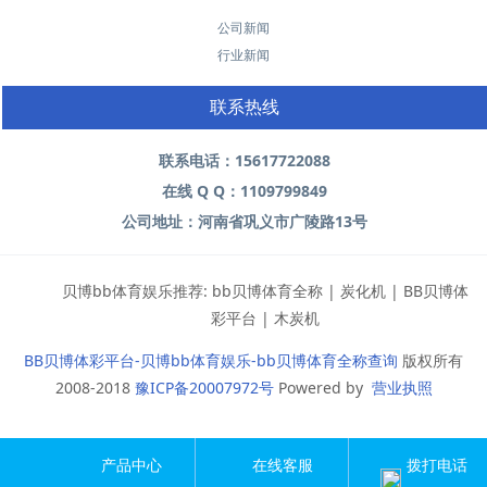
公司新闻
行业新闻
联系热线
联系电话：
15617722088
在线 Q Q：
1109799849
公司地址：
河南省巩义市广陵路13号
贝博bb体育娱乐
推荐:
bb贝博体育全称
|
炭化机
|
BB贝博体
彩平台
|
木炭机
BB贝博体彩平台-贝博bb体育娱乐-bb贝博体育全称查询
版权所有
2008-2018
豫ICP备20007972号
Powered by
营业执照
产品中心
在线客服
拨打电话